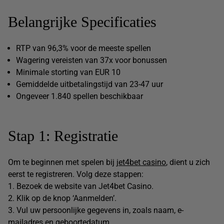
Belangrijke Specificaties
RTP van 96,3% voor de meeste spellen
Wagering vereisten van 37x voor bonussen
Minimale storting van EUR 10
Gemiddelde uitbetalingstijd van 23-47 uur
Ongeveer 1.840 spellen beschikbaar
Stap 1: Registratie
Om te beginnen met spelen bij
jet4bet casino
, dient u zich
eerst te registreren. Volg deze stappen:
1. Bezoek de website van Jet4bet Casino.
2. Klik op de knop ‘Aanmelden’.
3. Vul uw persoonlijke gegevens in, zoals naam, e-
mailadres en geboortedatum.