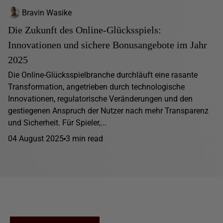
Bravin Wasike
Die Zukunft des Online-Glücksspiels:
Innovationen und sichere Bonusangebote im Jahr
2025
Die Online-Glücksspielbranche durchläuft eine rasante
Transformation, angetrieben durch technologische
Innovationen, regulatorische Veränderungen und den
gestiegenen Anspruch der Nutzer nach mehr Transparenz
und Sicherheit. Für Spieler,...
04 August 2025
3 min read