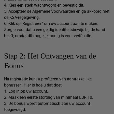
4. Kies een sterk wachtwoord en bevestig dit.
5. Accepteer de Algemene Voorwaarden en ga akkoord met
de KSA-regelgeving.
6. Klik op ‘Registreren’ om uw account aan te maken.
Zorg ervoor dat u een geldig identiteitsbewijs bij de hand
heeft, omdat dit mogelijk nodig is voor verificatie.
Stap 2: Het Ontvangen van de
Bonus
Na registratie kunt u profiteren van aantrekkelijke
bonussen. Hier is hoe u dat doet:
1. Log in op uw account.
2. Maak een eerste storting van minimaal EUR 10.
3. De bonus wordt automatisch aan uw account
toegevoegd.