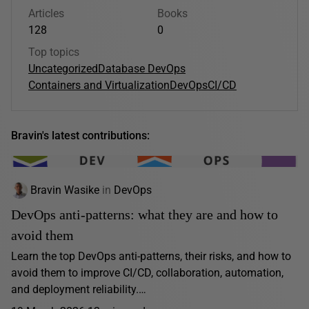
Articles
Books
128
0
Top topics
Uncategorized
Database DevOps
Containers and Virtualization
DevOps
CI/CD
Bravin's latest contributions:
Bravin Wasike
in
DevOps
DevOps anti-patterns: what they are and how to
avoid them
Learn the top DevOps anti-patterns, their risks, and how to
avoid them to improve CI/CD, collaboration, automation,
and deployment reliability.…