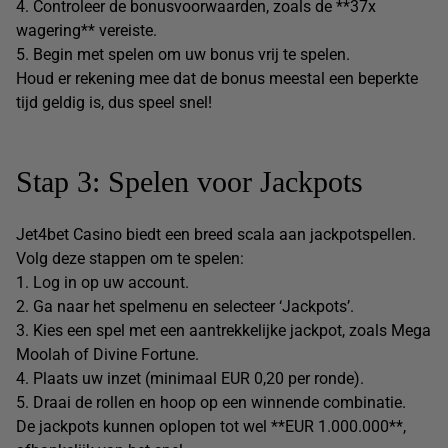
4. Controleer de bonusvoorwaarden, zoals de **37x
wagering** vereiste.
5. Begin met spelen om uw bonus vrij te spelen.
Houd er rekening mee dat de bonus meestal een beperkte
tijd geldig is, dus speel snel!
Stap 3: Spelen voor Jackpots
Jet4bet Casino biedt een breed scala aan jackpotspellen.
Volg deze stappen om te spelen:
1. Log in op uw account.
2. Ga naar het spelmenu en selecteer ‘Jackpots’.
3. Kies een spel met een aantrekkelijke jackpot, zoals Mega
Moolah of Divine Fortune.
4. Plaats uw inzet (minimaal EUR 0,20 per ronde).
5. Draai de rollen en hoop op een winnende combinatie.
De jackpots kunnen oplopen tot wel **EUR 1.000.000**,