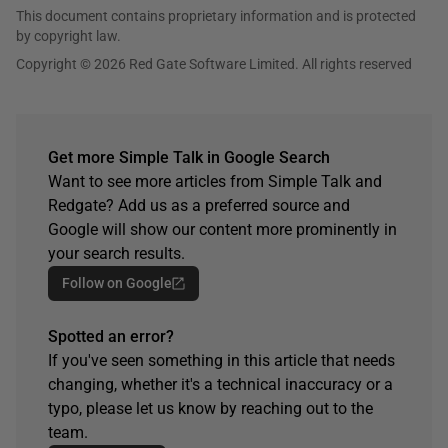
This document contains proprietary information and is protected
by copyright law.
Copyright © 2026 Red Gate Software Limited. All rights reserved
Get more Simple Talk in Google Search
Want to see more articles from Simple Talk and
Redgate? Add us as a preferred source and
Google will show our content more prominently in
your search results.
Follow on Google
Spotted an error?
If you've seen something in this article that needs
changing, whether it's a technical inaccuracy or a
typo, please let us know by reaching out to the
team.