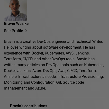
Bravin Wasike
See Profile
Bravin is a creative DevOps engineer and Technical Writer.
He loves writing about software development. He has
experience with Docker, Kubernetes, AWS, Jenkins,
Terraform, CI/CD, and other DevOps tools. Bravin has
written many articles on DevOps tools such as Kubernetes,
Docker, Jenkins, Azure DevOps, Aws, CI/CD, Terraform,
Ansible, Infrastructure as code, Infrastructure Provisioning,
Monitoring and Configuration, Git, Source code
management and Azure.
Bravin's contributions