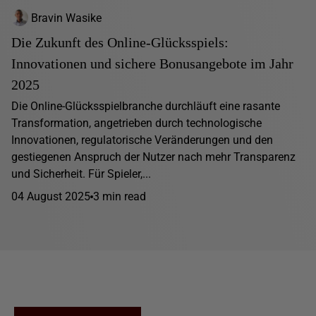
Bravin Wasike
Die Zukunft des Online-Glücksspiels:
Innovationen und sichere Bonusangebote im Jahr
2025
Die Online-Glücksspielbranche durchläuft eine rasante
Transformation, angetrieben durch technologische
Innovationen, regulatorische Veränderungen und den
gestiegenen Anspruch der Nutzer nach mehr Transparenz
und Sicherheit. Für Spieler,...
04 August 2025
3 min read