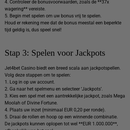
4. Controleer de bonusvoorwaarden, zoals de **37x
wagering** vereiste.
5. Begin met spelen om uw bonus vrij te spelen.
Houd er rekening mee dat de bonus meestal een beperkte
tijd geldig is, dus speel snel!
Stap 3: Spelen voor Jackpots
Jet4bet Casino biedt een breed scala aan jackpotspellen.
Volg deze stappen om te spelen:
1. Log in op uw account.
2. Ga naar het spelmenu en selecteer ‘Jackpots’.
3. Kies een spel met een aantrekkelijke jackpot, zoals Mega
Moolah of Divine Fortune.
4. Plaats uw inzet (minimaal EUR 0,20 per ronde).
5. Draai de rollen en hoop op een winnende combinatie.
De jackpots kunnen oplopen tot wel **EUR 1.000.000**,