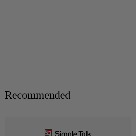
Recommended