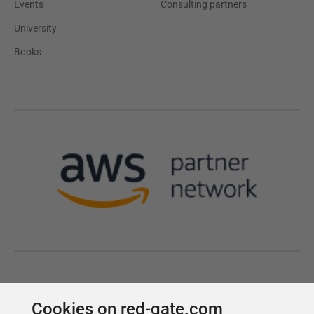
Cookies on red-gate.com