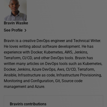
Bravin Wasike
See Profile
Bravin is a creative DevOps engineer and Technical Writer.
He loves writing about software development. He has
experience with Docker, Kubernetes, AWS, Jenkins,
Terraform, CI/CD, and other DevOps tools. Bravin has
written many articles on DevOps tools such as Kubernetes,
Docker, Jenkins, Azure DevOps, Aws, CI/CD, Terraform,
Ansible, Infrastructure as code, Infrastructure Provisioning,
Monitoring and Configuration, Git, Source code
management and Azure.
Bravin's contributions