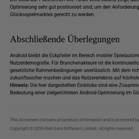
Optimierung sehr gut positioniert sind, um den Anforderu
Glücksspielmarktes gerecht zu werden.
Abschließende Überlegungen
Android bleibt die Eckpfeiler im Bereich mobiler Spielauto
Nutzerdemografie. Für Branchenakteure ist die kontinuier
gesetzliche Rahmenbedingungen unerlässlich. Mit dem rich
zukunftssicher machen und das Nutzererlebnis auf höchst
Hinweis:
Die hier dargestellten Einblicke sind eine Zusamme
Bedeutung einer zielgerichteten Android-Optimierung im Gl
This document contains proprietary information and is protected by
Copyright © 2026 Red Gate Software Limited. All rights reserved