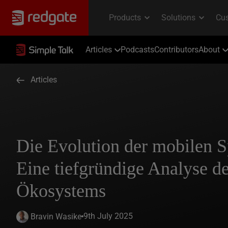
Articles
Podcasts
Contributors
About
Articles
Die Evolution der mobilen S
Eine tiefgründige Analyse d
Ökosystems
9th July 2025
Bravin Wasike