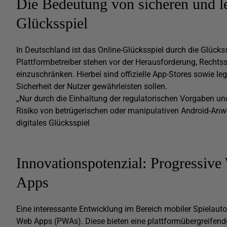
Die Bedeutung von sicheren und 
Glücksspiel
In Deutschland ist das Online-Glücksspiel durch die Glückss
Plattformbetreiber stehen vor der Herausforderung, Rechtss
einzuschränken. Hierbei sind offizielle App-Stores sowie le
Sicherheit der Nutzer gewährleisten sollen.
„Nur durch die Einhaltung der regulatorischen Vorgaben u
Risiko von betrügerischen oder manipulativen Android-An
digitales Glücksspiel
Innovationspotenzial: Progressiv
Apps
Eine interessante Entwicklung im Bereich mobiler Spielau
Web Apps (PWAs). Diese bieten eine plattformübergreifen