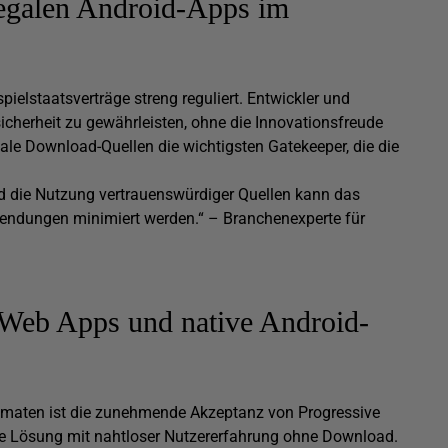
legalen Android-Apps im
pielstaatsverträge streng reguliert. Entwickler und
icherheit zu gewährleisten, ohne die Innovationsfreude
gale Download-Quellen die wichtigsten Gatekeeper, die die
nd die Nutzung vertrauenswürdiger Quellen kann das
wendungen minimiert werden.“ – Branchenexperte für
e Web Apps und native Android-
tomaten ist die zunehmende Akzeptanz von Progressive
de Lösung mit nahtloser Nutzererfahrung ohne Download.