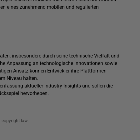
ngen eines zunehmend mobilen und regulierten
maten, insbesondere durch seine technische Vielfalt und
liche Anpassung an technologische Innovationen sowie
tigen Ansatz können Entwickler ihre Plattformen
em Niveau halten.
nfassung aktueller Industry-Insights und sollen die
ücksspiel hervorheben.
 copyright law.