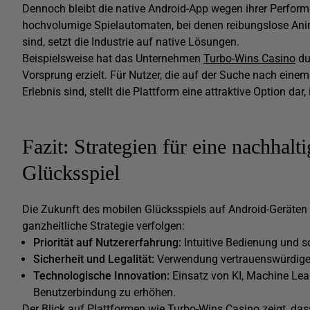
Dennoch bleibt die native Android-App wegen ihrer Perform
hochvolumige Spielautomaten, bei denen reibungslose Ani
sind, setzt die Industrie auf native Lösungen.
Beispielsweise hat das Unternehmen
Turbo-Wins Casino
du
Vorsprung erzielt. Für Nutzer, die auf der Suche nach eine
Erlebnis sind, stellt die Plattform eine attraktive Option 
Fazit: Strategien für eine nachhalt
Glücksspiel
Die Zukunft des mobilen Glücksspiels auf Android-Geräten i
ganzheitliche Strategie verfolgen:
Priorität auf Nutzererfahrung:
Intuitive Bedienung und s
Sicherheit und Legalität:
Verwendung vertrauenswürdiger
Technologische Innovation:
Einsatz von KI, Machine Lear
Benutzerbindung zu erhöhen.
Der Blick auf Plattformen wie Turbo-Wins Casino zeigt, das