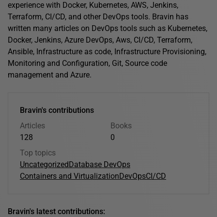
experience with Docker, Kubernetes, AWS, Jenkins,
Terraform, CI/CD, and other DevOps tools. Bravin has
written many articles on DevOps tools such as Kubernetes,
Docker, Jenkins, Azure DevOps, Aws, CI/CD, Terraform,
Ansible, Infrastructure as code, Infrastructure Provisioning,
Monitoring and Configuration, Git, Source code
management and Azure.
Bravin's contributions
Articles
Books
128
0
Top topics
Uncategorized
Database DevOps
Containers and Virtualization
DevOps
CI/CD
Bravin's latest contributions: