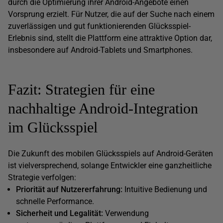
durch die Optimierung ihrer Android-Angebote einen
Vorsprung erzielt. Für Nutzer, die auf der Suche nach einem
zuverlässigen und gut funktionierenden Glücksspiel-
Erlebnis sind, stellt die Plattform eine attraktive Option dar,
insbesondere auf Android-Tablets und Smartphones.
Fazit: Strategien für eine
nachhaltige Android-Integration
im Glücksspiel
Die Zukunft des mobilen Glücksspiels auf Android-Geräten
ist vielversprechend, solange Entwickler eine ganzheitliche
Strategie verfolgen:
Priorität auf Nutzererfahrung:
Intuitive Bedienung und
schnelle Performance.
Sicherheit und Legalität:
Verwendung