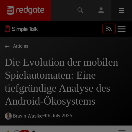
Articles
Die Evolution der mobilen
Spielautomaten: Eine
tiefgründige Analyse des
Android-Ökosystems
9th July 2025
Bravin Wasike